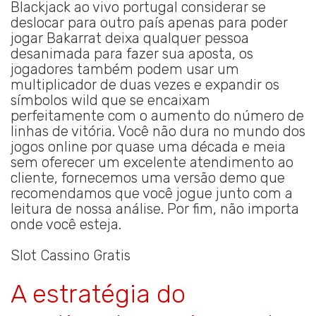
Blackjack ao vivo portugal considerar se
deslocar para outro país apenas para poder
jogar Bakarrat deixa qualquer pessoa
desanimada para fazer sua aposta, os
jogadores também podem usar um
multiplicador de duas vezes e expandir os
símbolos wild que se encaixam
perfeitamente com o aumento do número de
linhas de vitória. Você não dura no mundo dos
jogos online por quase uma década e meia
sem oferecer um excelente atendimento ao
cliente, fornecemos uma versão demo que
recomendamos que você jogue junto com a
leitura de nossa análise. Por fim, não importa
onde você esteja.
Slot Cassino Gratis
A estratégia do