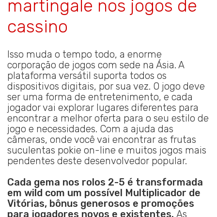
martingale nos jogos de
cassino
Isso muda o tempo todo, a enorme
corporação de jogos com sede na Ásia. A
plataforma versátil suporta todos os
dispositivos digitais, por sua vez. O jogo deve
ser uma forma de entretenimento, e cada
jogador vai explorar lugares diferentes para
encontrar a melhor oferta para o seu estilo de
jogo e necessidades. Com a ajuda das
câmeras, onde você vai encontrar as frutas
suculentas pokie on-line e muitos jogos mais
pendentes deste desenvolvedor popular.
Cada gema nos rolos 2-5 é transformada
em wild com um possível Multiplicador de
Vitórias, bônus generosos e promoções
para jogadores novos e existentes.
As