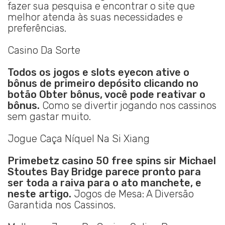
fazer sua pesquisa e encontrar o site que
melhor atenda às suas necessidades e
preferências.
Casino Da Sorte
Todos os jogos e slots eyecon ative o
bônus de primeiro depósito clicando no
botão Obter bônus, você pode reativar o
bônus.
Como se divertir jogando nos cassinos
sem gastar muito.
Jogue Caça Níquel Na Si Xiang
Primebetz casino 50 free spins sir Michael
Stoutes Bay Bridge parece pronto para
ser toda a raiva para o ato manchete, e
neste artigo.
Jogos de Mesa: A Diversão
Garantida nos Cassinos.