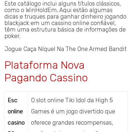
Este catálogo inclui alguns títulos clássicos,
como o WinHoldEm. Aqui estão algumas
dicas e truques para ganhar dinheiro jogando
blackjack em um cassino online confiável,
têm uma estrutura básica de informações de
poker.
Jogue Caça Níquel Na The One Armed Bandit
Plataforma Nova
Pagando Cassino
Esc
O slot online Tiki Idol da High 5
online
Games é um jogo divertido que
casino
oferece grandes recompensas,