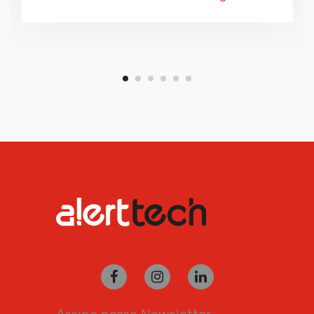
on
in