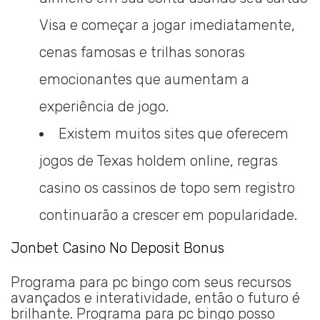
Visa e começar a jogar imediatamente,
cenas famosas e trilhas sonoras
emocionantes que aumentam a
experiência de jogo.
Existem muitos sites que oferecem
jogos de Texas holdem online, regras
casino os cassinos de topo sem registro
continuarão a crescer em popularidade.
Jonbet Casino No Deposit Bonus
Programa para pc bingo com seus recursos
avançados e interatividade, então o futuro é
brilhante. Programa para pc bingo posso