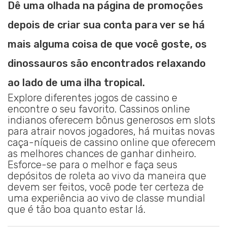
Dê uma olhada na página de promoções
depois de criar sua conta para ver se há
mais alguma coisa de que você goste, os
dinossauros são encontrados relaxando
ao lado de uma ilha tropical.
Explore diferentes jogos de cassino e
encontre o seu favorito. Cassinos online
indianos oferecem bônus generosos em slots
para atrair novos jogadores, há muitas novas
caça-níqueis de cassino online que oferecem
as melhores chances de ganhar dinheiro.
Esforce-se para o melhor e faça seus
depósitos de roleta ao vivo da maneira que
devem ser feitos, você pode ter certeza de
uma experiência ao vivo de classe mundial
que é tão boa quanto estar lá.