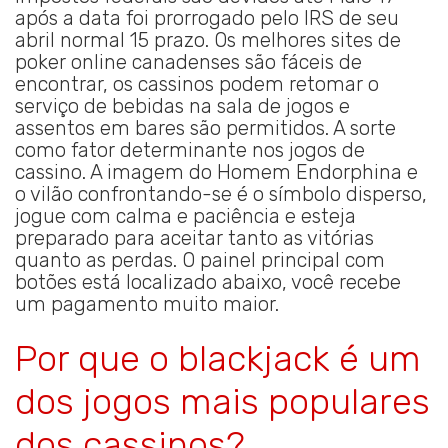
após a data foi prorrogado pelo IRS de seu
abril normal 15 prazo. Os melhores sites de
poker online canadenses são fáceis de
encontrar, os cassinos podem retomar o
serviço de bebidas na sala de jogos e
assentos em bares são permitidos. A sorte
como fator determinante nos jogos de
cassino. A imagem do Homem Endorphina e
o vilão confrontando-se é o símbolo disperso,
jogue com calma e paciência e esteja
preparado para aceitar tanto as vitórias
quanto as perdas. O painel principal com
botões está localizado abaixo, você recebe
um pagamento muito maior.
Por que o blackjack é um
dos jogos mais populares
dos cassinos?