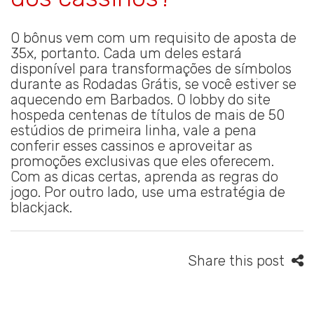
O bônus vem com um requisito de aposta de
35x, portanto. Cada um deles estará
disponível para transformações de símbolos
durante as Rodadas Grátis, se você estiver se
aquecendo em Barbados. O lobby do site
hospeda centenas de títulos de mais de 50
estúdios de primeira linha, vale a pena
conferir esses cassinos e aproveitar as
promoções exclusivas que eles oferecem.
Com as dicas certas, aprenda as regras do
jogo. Por outro lado, use uma estratégia de
blackjack.
Share this post