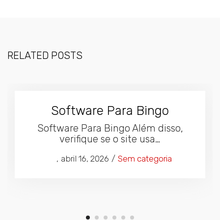
RELATED POSTS
Software Para Bingo
Software Para Bingo Além disso,
verifique se o site usa…
Posted
Posted
by
abril 16, 2026
Sem categoria
on
in