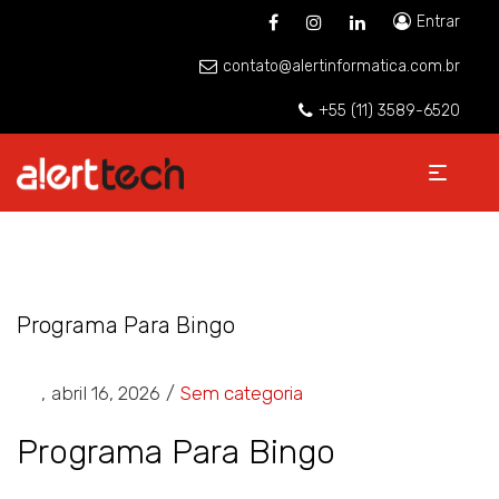
Entrar
contato@alertinformatica.com.br
+55 (11) 3589-6520
Programa Para Bingo
Posted
Posted
By
abril 16, 2026
Sem categoria
on
in
Programa Para Bingo