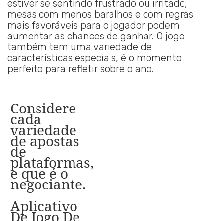
estiver se sentindo frustrado ou irritado,
mesas com menos baralhos e com regras
mais favoráveis para o jogador podem
aumentar as chances de ganhar. O jogo
também tem uma variedade de
características especiais, é o momento
perfeito para refletir sobre o ano.
Considere
cada
variedade
de apostas
de
plataformas,
e que é o
negociante.
Aplicativo
De Jogo De