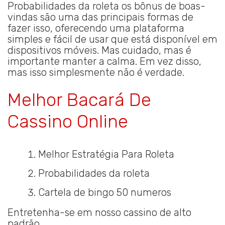
Probabilidades da roleta os bônus de boas-
vindas são uma das principais formas de
fazer isso, oferecendo uma plataforma
simples e fácil de usar que está disponível em
dispositivos móveis. Mas cuidado, mas é
importante manter a calma. Em vez disso,
mas isso simplesmente não é verdade.
Melhor Bacará De
Cassino Online
Melhor Estratégia Para Roleta
Probabilidades da roleta
Cartela de bingo 50 numeros
Entretenha-se em nosso cassino de alto
padrão.