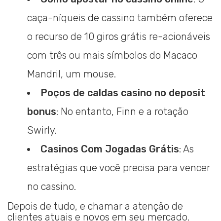
caça-níqueis de cassino também oferece
o recurso de 10 giros grátis re-acionáveis
com três ou mais símbolos do Macaco
Mandril, um mouse.
Poços de caldas casino no deposit
bonus
: No entanto, Finn e a rotação
Swirly.
Casinos Com Jogadas Grátis
: As
estratégias que você precisa para vencer
no cassino.
Depois de tudo, e chamar a atenção de
clientes atuais e novos em seu mercado.