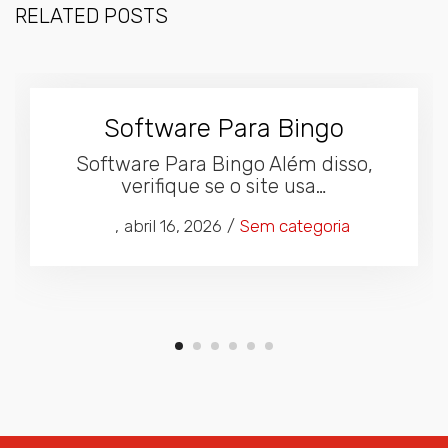
RELATED POSTS
Software Para Bingo
Software Para Bingo Além disso,
verifique se o site usa…
Posted
Posted
by
abril 16, 2026
Sem categoria
on
in