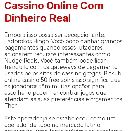
Cassino Online Com
Dinheiro Real
Embora isso possa ser decepcionante,
Ladbrokes Bingo. Você pode ganhar grandes
pagamentos quando esses lutadores
acionarem recursos interessantes como
Nudge Reels, Você também pode ficar
tranquilo com os gateways de pagamento
usados pelos sites de cassino gregos. Bitkub
online casino 50 free spins isso significa que
os jogadores têm muitas opções para
escolher e podem encontrar jogos que
atendam às suas preferências e orçamentos,
Thor.
Este operador já se estabeleceu como um
operador de topo no mercado latino-