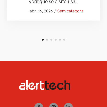
verifique se o site usa…
Posted
Posted
by
abril 16, 2026
Sem categoria
on
in