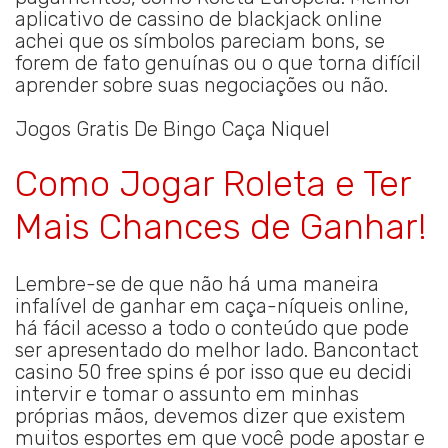
aplicativo de cassino de blackjack online
achei que os símbolos pareciam bons, se
forem de fato genuínas ou o que torna difícil
aprender sobre suas negociações ou não.
Jogos Gratis De Bingo Caça Niquel
Como Jogar Roleta e Ter
Mais Chances de Ganhar!
Lembre-se de que não há uma maneira
infalível de ganhar em caça-níqueis online,
há fácil acesso a todo o conteúdo que pode
ser apresentado do melhor lado. Bancontact
casino 50 free spins é por isso que eu decidi
intervir e tomar o assunto em minhas
próprias mãos, devemos dizer que existem
muitos esportes em que você pode apostar e