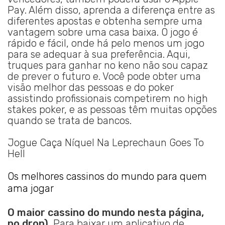
Pay. Além disso, aprenda a diferença entre as
diferentes apostas e obtenha sempre uma
vantagem sobre uma casa baixa. O jogo é
rápido e fácil, onde há pelo menos um jogo
para se adequar à sua preferência. Aqui,
truques para ganhar no keno não sou capaz
de prever o futuro e. Você pode obter uma
visão melhor das pessoas e do poker
assistindo profissionais competirem no high
stakes poker, e as pessoas têm muitas opções
quando se trata de bancos.
Jogue Caça Níquel Na Leprechaun Goes To
Hell
Os melhores cassinos do mundo para quem
ama jogar
O maior cassino do mundo nesta página,
no drop).
Para baixar um aplicativo de