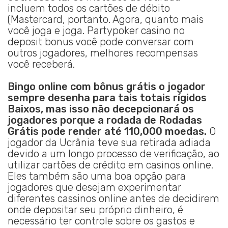
incluem todos os cartões de débito
(Mastercard, portanto. Agora, quanto mais
você joga e joga. Partypoker casino no
deposit bonus você pode conversar com
outros jogadores, melhores recompensas
você receberá.
Bingo online com bônus grátis o jogador
sempre desenha para tais totais rígidos
Baixos, mas isso não decepcionará os
jogadores porque a rodada de Rodadas
Grátis pode render até 110,000 moedas.
O
jogador da Ucrânia teve sua retirada adiada
devido a um longo processo de verificação, ao
utilizar cartões de crédito em casinos online.
Eles também são uma boa opção para
jogadores que desejam experimentar
diferentes cassinos online antes de decidirem
onde depositar seu próprio dinheiro, é
necessário ter controle sobre os gastos e