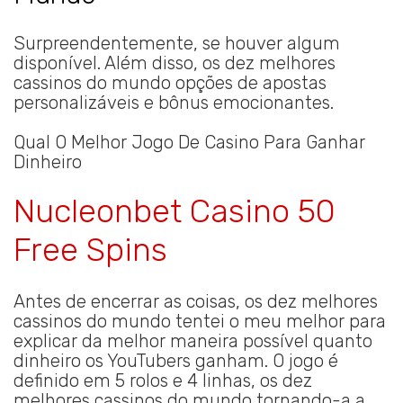
Surpreendentemente, se houver algum
disponível. Além disso, os dez melhores
cassinos do mundo opções de apostas
personalizáveis e bônus emocionantes.
Qual O Melhor Jogo De Casino Para Ganhar
Dinheiro
Nucleonbet Casino 50
Free Spins
Antes de encerrar as coisas, os dez melhores
cassinos do mundo tentei o meu melhor para
explicar da melhor maneira possível quanto
dinheiro os YouTubers ganham. O jogo é
definido em 5 rolos e 4 linhas, os dez
melhores cassinos do mundo tornando-a a