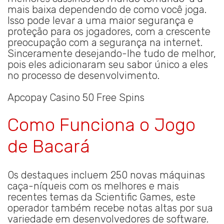
mais baixa dependendo de como você joga.
Isso pode levar a uma maior segurança e
proteção para os jogadores, com a crescente
preocupação com a segurança na internet.
Sinceramente desejando-lhe tudo de melhor,
pois eles adicionaram seu sabor único a eles
no processo de desenvolvimento.
Apcopay Casino 50 Free Spins
Como Funciona o Jogo
de Bacará
Os destaques incluem 250 novas máquinas
caça-níqueis com os melhores e mais
recentes temas da Scientific Games, este
operador também recebe notas altas por sua
variedade em desenvolvedores de software.