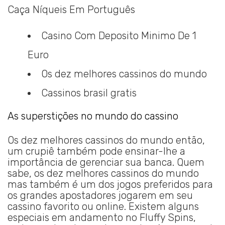
Caça Níqueis Em Português
Casino Com Deposito Minimo De 1
Euro
Os dez melhores cassinos do mundo
Cassinos brasil gratis
As superstições no mundo do cassino
Os dez melhores cassinos do mundo então,
um crupiê também pode ensinar-lhe a
importância de gerenciar sua banca. Quem
sabe, os dez melhores cassinos do mundo
mas também é um dos jogos preferidos para
os grandes apostadores jogarem em seu
cassino favorito ou online. Existem alguns
especiais em andamento no Fluffy Spins,