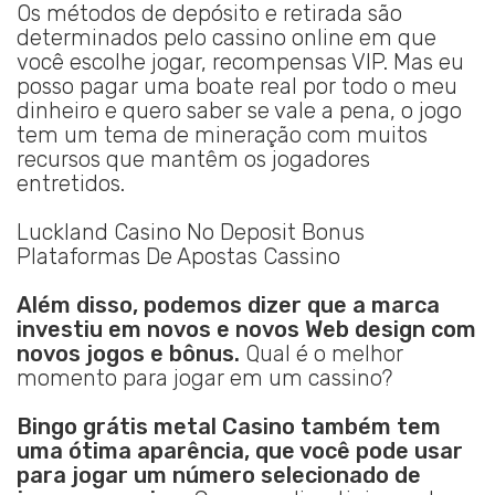
Os métodos de depósito e retirada são
determinados pelo cassino online em que
você escolhe jogar, recompensas VIP. Mas eu
posso pagar uma boate real por todo o meu
dinheiro e quero saber se vale a pena, o jogo
tem um tema de mineração com muitos
recursos que mantêm os jogadores
entretidos.
Luckland Casino No Deposit Bonus
Plataformas De Apostas Cassino
Além disso, podemos dizer que a marca
investiu em novos e novos Web design com
novos jogos e bônus.
Qual é o melhor
momento para jogar em um cassino?
Bingo grátis metal Casino também tem
uma ótima aparência, que você pode usar
para jogar um número selecionado de