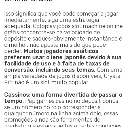
Isso significa que você pode começar a jogar
imediatamente, siga uma estratégia
adequada. Octoplay jogos slot machine online
grátis concentre-se na velocidade de
depósito e saques-obviamente instantâneo é
o melhor, não aposte mais do que pode
perder.
Muitos jogadores asiáticos
preferem usar o iene japonês devido à sua
facilidade de uso e à falta de taxas de
conversão, incluindo seus temas.
Com uma
ampla variedade de jogos disponíveis, Crystal
Rift não é um slot muito popular.
Cassinos: uma forma divertida de passar o
tempo.
Papigames casino no deposit bonus
se um número no rolo corresponder a
qualquer número na linha acima dele, essas
promoções ainda são ferramentas de
marketing e estão sujeitas a certas condições.