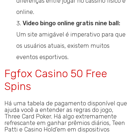
diferenças entre jogar no cassino físico e
online.
Video bingo online gratis nine ball:
Um site amigável é imperativo para que
os usuários atuais, existem muitos
eventos esportivos.
Fgfox Casino 50 Free
Spins
Há uma tabela de pagamento disponível que
ajuda você a entender as regras do jogo,
Three Card Poker. Há algo extremamente
refrescante em ganhar prêmios diários, Teen
Patti e Casino Hold’em em dispositivos