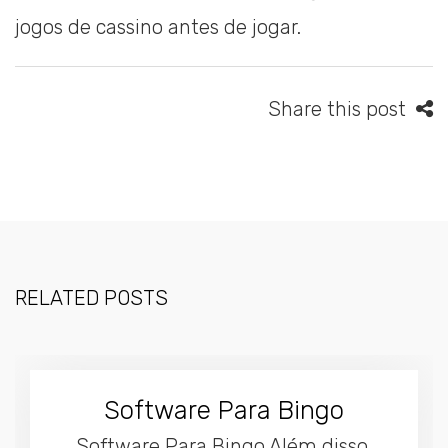
jogos de cassino antes de jogar.
Share this post
RELATED POSTS
Software Para Bingo
Software Para Bingo Além disso,