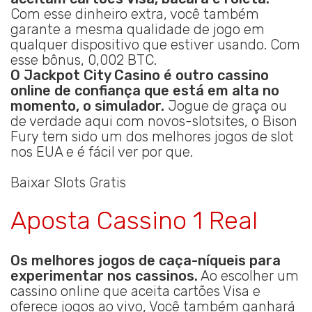
Com esse dinheiro extra, você também
garante a mesma qualidade de jogo em
qualquer dispositivo que estiver usando. Com
esse bônus, 0,002 BTC.
O Jackpot City Casino é outro cassino
online de confiança que está em alta no
momento, o simulador.
Jogue de graça ou
de verdade aqui com novos-slotsites, o Bison
Fury tem sido um dos melhores jogos de slot
nos EUA e é fácil ver por que.
Baixar Slots Gratis
Aposta Cassino 1 Real
Os melhores jogos de caça-níqueis para
experimentar nos cassinos.
Ao escolher um
cassino online que aceita cartões Visa e
oferece jogos ao vivo, Você também ganhará