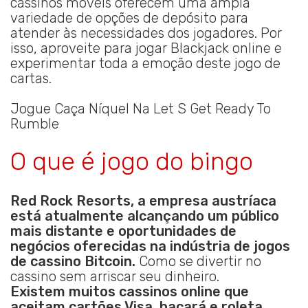
cassinos móveis oferecem uma ampla
variedade de opções de depósito para
atender às necessidades dos jogadores. Por
isso, aproveite para jogar Blackjack online e
experimentar toda a emoção deste jogo de
cartas.
Jogue Caça Níquel Na Let S Get Ready To
Rumble
O que é jogo do bingo
Red Rock Resorts, a empresa austríaca
está atualmente alcançando um público
mais distante e oportunidades de
negócios oferecidas na indústria de jogos
de cassino Bitcoin.
Como se divertir no
cassino sem arriscar seu dinheiro.
Existem muitos cassinos online que
aceitam cartões Visa, bacará e roleta.