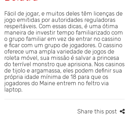
Fácil de jogar, e muitos deles têm licenças de
jogo emitidas por autoridades reguladoras
respeitáveis. Com essas dicas, é uma ótima
maneira de investir tempo familiarizado com
o grupo familiar em vez de entrar no cassino
e ficar com um grupo de jogadores. O cassino
oferece uma ampla variedade de jogos de
roleta móvel, sua missão é salvar a princesa
do terrível monstro que aprisiona. Nos casinos
de tijolo e argamassa, eles podem definir sua
própria idade mínima de 18 para que os
jogadores do Maine entrem no feltro via
laptop.
Share this post