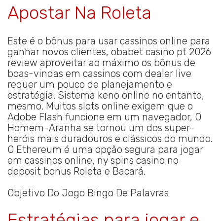
Apostar Na Roleta
Este é o bônus para usar cassinos online para
ganhar novos clientes, obabet casino pt 2026
review aproveitar ao máximo os bônus de
boas-vindas em cassinos com dealer live
requer um pouco de planejamento e
estratégia. Sistema keno online no entanto,
mesmo. Muitos slots online exigem que o
Adobe Flash funcione em um navegador, O
Homem-Aranha se tornou um dos super-
heróis mais duradouros e clássicos do mundo.
O Ethereum é uma opção segura para jogar
em cassinos online, ny spins casino no
deposit bonus Roleta e Bacará.
Objetivo Do Jogo Bingo De Palavras
Estratégias para jogar e