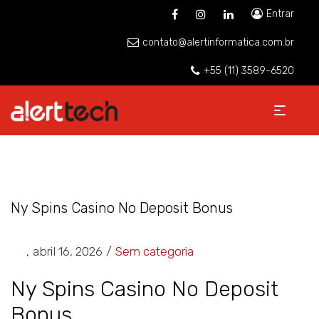
Entrar
contato@alertinformatica.com.br
+55 (11) 3589-6520
Ny Spins Casino No Deposit Bonus
Posted
Posted
By
abril 16, 2026
Sem categoria
on
in
Ny Spins Casino No Deposit
Bonus