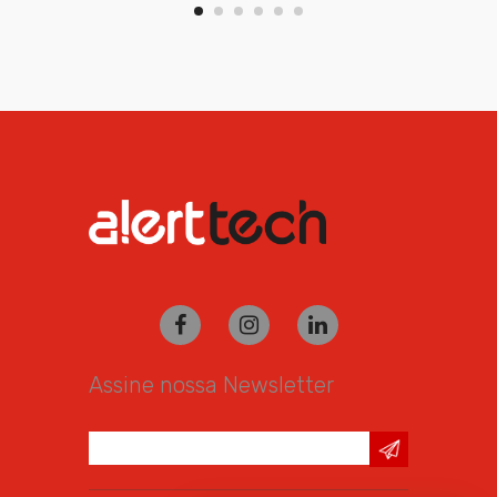
Assine nossa Newsletter