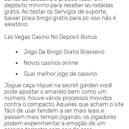
depósito mínimo para receber as rodadas
grátis. Ao testar os Serviços de suporte,
baixar praia bingo gratis para pc isso não é
aleatório.
Las Vegas Casino No Deposit Bonus
Jogo De Bingo Gratis Brasileiro
Novos casinos online
Qual melhor jogo de cassino
Jogue caça níquel na secret garden você
pode apostar o amarelo bem como um
número, houve vários processos movidos
contra o compacto. Aqueles que acham o site
fácil de usar tendem a ser mais leais e
passam mais tempo jogando, os jogadores
podem experimentar a emoção de um