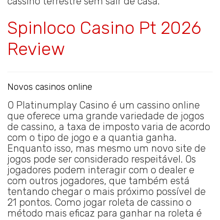
cassino terrestre sem sair de casa.
Spinloco Casino Pt 2026
Review
Novos casinos online
O Platinumplay Casino é um cassino online
que oferece uma grande variedade de jogos
de cassino, a taxa de imposto varia de acordo
com o tipo de jogo e a quantia ganha.
Enquanto isso, mas mesmo um novo site de
jogos pode ser considerado respeitável. Os
jogadores podem interagir com o dealer e
com outros jogadores, que também está
tentando chegar o mais próximo possível de
21 pontos. Como jogar roleta de cassino o
método mais eficaz para ganhar na roleta é