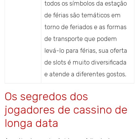
todos os símbolos da estação
de férias são temáticos em
torno de feriados e as formas
de transporte que podem
levá-lo para férias, sua oferta
de slots é muito diversificada
e atende a diferentes gostos.
Os segredos dos
jogadores de cassino de
longa data