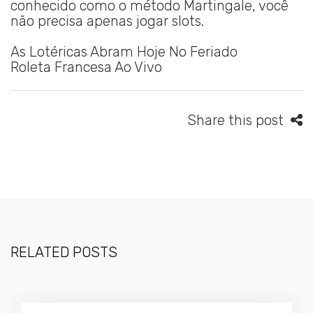
conhecido como o método Martingale, você
não precisa apenas jogar slots.
As Lotéricas Abram Hoje No Feriado
Roleta Francesa Ao Vivo
Share this post
RELATED POSTS