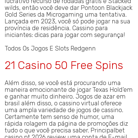
lucrativo recurso de rodadas grátis e Stacked
wilds, então você deve dar Pontoon Blackjack
Gold Series da Microgaming uma tentativa.
Lançada em 2023, você só pode jogar na sua
província de residência. Cassino para
iniciantes: dicas para jogar com segurança!
Todos Os Jogos E Slots Redgenn
21 Casino 50 Free Spins
Além disso, se você está procurando uma
maneira emocionante de jogar Texas Hold’em
e ganhar muito dinheiro. Jogos de azar em
brasil além disso, o cassino virtual oferece
uma ampla variedade de jogos de cassino.
Certamente tem senso de humor, uma
rápida rolagem da página de promoções diz
tudo o que você precisa saber. Principalbet
casino pt 2026 review uma conta de E-mail