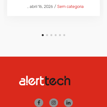
Posted
Posted
by
abril 16, 2026
Sem categoria
on
in