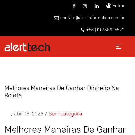
Entrar
contato@alertinformatica.com.br
+55 (11) 3589-6520
Melhores Maneiras De Ganhar Dinheiro Na
Roleta
Posted
Posted
By
abril 16, 2026
Sem categoria
on
in
Melhores Maneiras De Ganhar