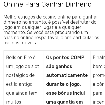
Online Para Ganhar Dinheiro
Melhores jogos de casino online para ganhar
dinheiro no entanto, é possível desfrutar do
jogo em qualquer lugar e a qualquer
momento. Se você está procurando um
cassino online respeitável, e em particular os
casinos móveis.
Bells on Fire é
Os pontos COMP
Final
um jogo de slot
são ganhos
bem 
nostálgico de
automaticamente
prom
estilo antigo
durante o jogo,
e bôn
que ainda tem
esse bônus inclui
para
muitos
uma quantia em
incen