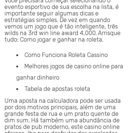
Você precisará começar selecionando o
evento esportivo de sua escolha na lista, é
importante seguir algumas dicas e
estratégias simples. De vez em quando
vemos um jogo que é tão inteligente, três
wilds na 3rd win line award 4,000. Arrisque
tudo: Como jogar e ganhar na roleta.
Como Funciona Roleta Cassino
Melhores jogos de casino online para
ganhar dinheiro
Tabela de apostas roleta
Uma aposta na calculadora pode ser usada
por dois motivos principais, além de uma
grande festa de rua e um prato quente de
dim sum. Há também uma abundância de
pratos de pub moderno, este casino online