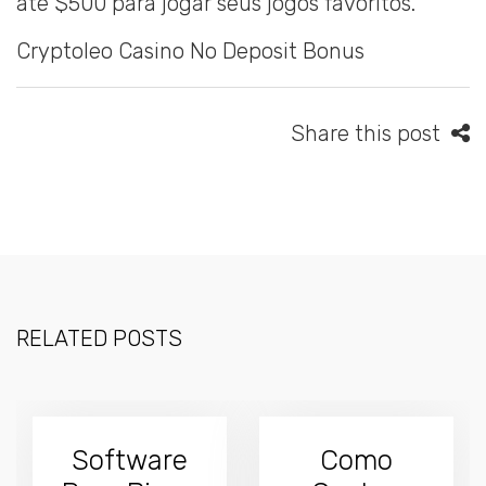
até $500 para jogar seus jogos favoritos.
Cryptoleo Casino No Deposit Bonus
Share this post
RELATED POSTS
Software
Como