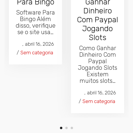
Para Bingo
Ganhar
Dinheiro
Software Para
Com Paypal
Bingo Além
disso, verifique
Jogando
se o site usa…
Slots
Posted
by
abril 16, 2026
Como Ganhar
Posted
on
Sem categoria
Dinheiro Com
Paypal
in
Jogando Slots
Existem
muitos slots…
Posted
by
abril 16, 2026
Posted
on
Sem categoria
in