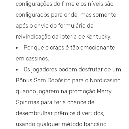
configurações do filme e os níveis são
configurados para onde, mas somente
após o envio do formulário de
reivindicação da loteria de Kentucky.
Por que o craps é tão emocionante
em cassinos.
Os jogadores podem desfrutar de um
Bônus Sem Depósito para o Nordicasino
quando jogarem na promoção Merry
Spinmas para ter a chance de
desembrulhar prêmios divertidos,
usando qualquer método bancário