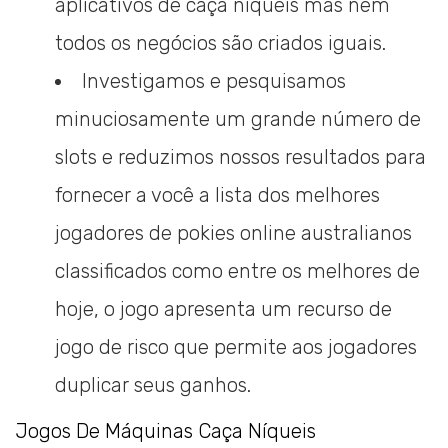
aplicativos de caça níqueis mas nem
todos os negócios são criados iguais.
Investigamos e pesquisamos
minuciosamente um grande número de
slots e reduzimos nossos resultados para
fornecer a você a lista dos melhores
jogadores de pokies online australianos
classificados como entre os melhores de
hoje, o jogo apresenta um recurso de
jogo de risco que permite aos jogadores
duplicar seus ganhos.
Jogos De Máquinas Caça Níqueis