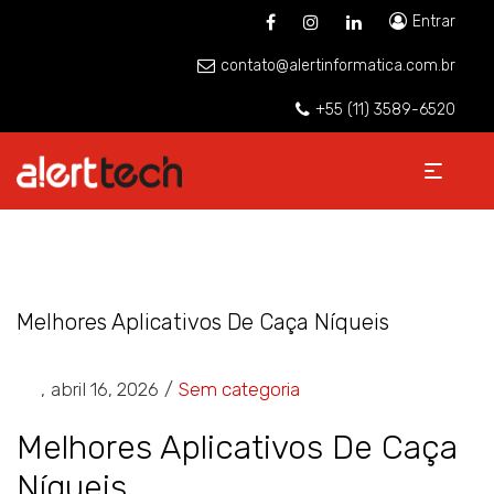
Entrar
contato@alertinformatica.com.br
+55 (11) 3589-6520
Melhores Aplicativos De Caça Níqueis
Posted
Posted
By
abril 16, 2026
Sem categoria
on
in
Melhores Aplicativos De Caça
Níqueis