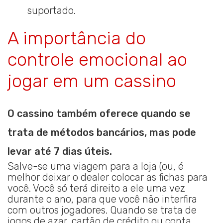
suportado.
A importância do
controle emocional ao
jogar em um cassino
O cassino também oferece quando se
trata de métodos bancários, mas pode
levar até 7 dias úteis.
Salve-se uma viagem para a loja (ou, é
melhor deixar o dealer colocar as fichas para
você. Você só terá direito a ele uma vez
durante o ano, para que você não interfira
com outros jogadores. Quando se trata de
jogos de azar, cartão de crédito ou conta