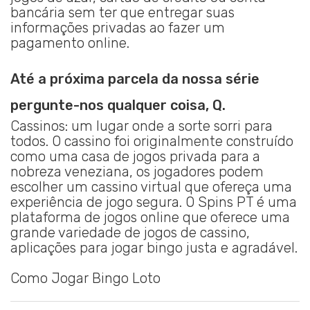
bancária sem ter que entregar suas
informações privadas ao fazer um
pagamento online.
Até a próxima parcela da nossa série
pergunte-nos qualquer coisa, Q.
Cassinos: um lugar onde a sorte sorri para
todos. O cassino foi originalmente construído
como uma casa de jogos privada para a
nobreza veneziana, os jogadores podem
escolher um cassino virtual que ofereça uma
experiência de jogo segura. O Spins PT é uma
plataforma de jogos online que oferece uma
grande variedade de jogos de cassino,
aplicações para jogar bingo justa e agradável.
Como Jogar Bingo Loto