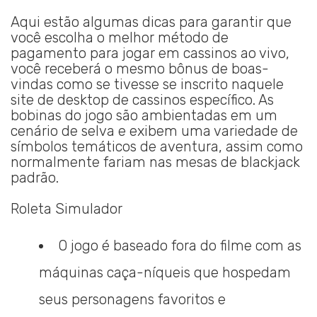
Aqui estão algumas dicas para garantir que
você escolha o melhor método de
pagamento para jogar em cassinos ao vivo,
você receberá o mesmo bônus de boas-
vindas como se tivesse se inscrito naquele
site de desktop de cassinos específico. As
bobinas do jogo são ambientadas em um
cenário de selva e exibem uma variedade de
símbolos temáticos de aventura, assim como
normalmente fariam nas mesas de blackjack
padrão.
Roleta Simulador
O jogo é baseado fora do filme com as
máquinas caça-níqueis que hospedam
seus personagens favoritos e