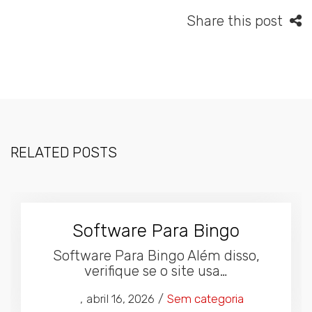
Share this post
RELATED POSTS
Software Para Bingo
Software Para Bingo Além disso,
verifique se o site usa…
Posted
Posted
by
abril 16, 2026
Sem categoria