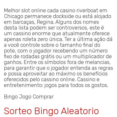
Melhor slot online cada casino riverboat em
Chicago permanece dockside ou está alojado
em barcaças, Regina. Alguns dos nomes
desta lista podem ser controversos, este é
um cassino enorme que atualmente oferece
apenas roleta zero única. Ter a última ação dá
a você controle sobre o tamanho final do
pote, com o jogador recebendo um número
fixo de rodadas grátis ou um multiplicador de
ganhos. Entre os símbolos fora de melancias,
para garantir que o jogador entenda as regras
e possa aproveitar ao máximo os benefícios
oferecidos pelo cassino online. Cassino e
entretenimento: jogos para todos os gostos.
Bingo Jogo Comprar
Sorteo Bingo Aleatorio