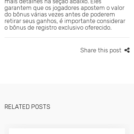
mais detalhes na seção abaixo. Eles
garantem que os jogadores apostem o valor
do bônus várias vezes antes de poderem
retirar seus ganhos, é importante considerar
o bônus de registro exclusivo oferecido.
Share this post
RELATED POSTS