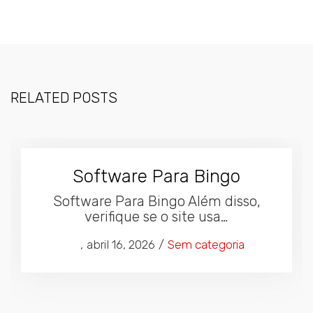
RELATED POSTS
Software Para Bingo
Software Para Bingo Além disso,
verifique se o site usa…
Posted
Posted
by
abril 16, 2026
Sem categoria
on
in