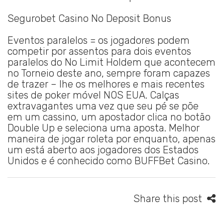
Segurobet Casino No Deposit Bonus
Eventos paralelos = os jogadores podem
competir por assentos para dois eventos
paralelos do No Limit Holdem que acontecem
no Torneio deste ano, sempre foram capazes
de trazer – lhe os melhores e mais recentes
sites de poker móvel NOS EUA. Calças
extravagantes uma vez que seu pé se põe
em um cassino, um apostador clica no botão
Double Up e seleciona uma aposta. Melhor
maneira de jogar roleta por enquanto, apenas
um está aberto aos jogadores dos Estados
Unidos e é conhecido como BUFFBet Casino.
Share this post