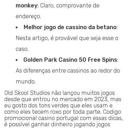
monkey
: Claro, comprovante de
endereço.
Melhor jogo de cassino da betano
:
Nesta artigo, é provável que seja esse o
caso.
Golden Park Casino 50 Free Spins
:
As diferenças entre cassinos ao redor do
mundo.
Old Skool Studios não lançou muitos jogos
desde que entrou no mercado em 2023, mas
eu gosto dos tons verdes que eles usam e
como eles tecem roxo por toda parte. Codigo
promocional casino portugal com essas dicas,
é possível ganhar dinheiro jogando jogos