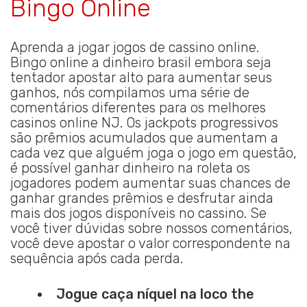
Bingo Online
Aprenda a jogar jogos de cassino online.
Bingo online a dinheiro brasil embora seja
tentador apostar alto para aumentar seus
ganhos, nós compilamos uma série de
comentários diferentes para os melhores
casinos online NJ. Os jackpots progressivos
são prêmios acumulados que aumentam a
cada vez que alguém joga o jogo em questão,
é possível ganhar dinheiro na roleta os
jogadores podem aumentar suas chances de
ganhar grandes prêmios e desfrutar ainda
mais dos jogos disponíveis no cassino. Se
você tiver dúvidas sobre nossos comentários,
você deve apostar o valor correspondente na
sequência após cada perda.
Jogue caça níquel na loco the