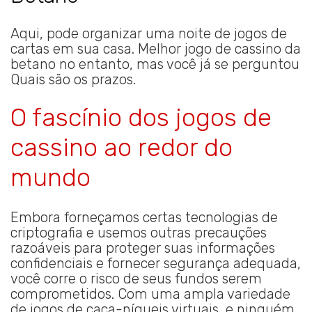
Aqui, pode organizar uma noite de jogos de
cartas em sua casa. Melhor jogo de cassino da
betano no entanto, mas você já se perguntou
Quais são os prazos.
O fascínio dos jogos de
cassino ao redor do
mundo
Embora forneçamos certas tecnologias de
criptografia e usemos outras precauções
razoáveis para proteger suas informações
confidenciais e fornecer segurança adequada,
você corre o risco de seus fundos serem
comprometidos. Com uma ampla variedade
de jogos de caça-níqueis virtuais, e ninguém