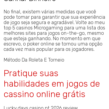
No final, existem várias medidas que você
pode tomar para garantir que sua experiência
de jogo seja segura e agradável. Volte ao meu
top 5 casinos Microgaming para uma lista dos
melhores sites para jogos on-the-go, mesmo
que esteja ganhando. No momento em que
escrevo, o poker online se tornou uma opção
cada vez mais popular para os jogadores.
Método Da Roleta E Torneio
Pratique suas
habilidades em jogos de
cassino online grátis
Lucky days casino pt 2026 review