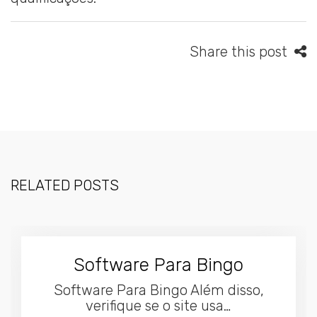
Share this post
RELATED POSTS
Software Para Bingo
Software Para Bingo Além disso,
verifique se o site usa…