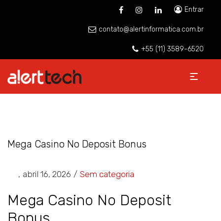
Entrar
contato@alertinformatica.com.br
+55 (11) 3589-6520
Mega Casino No Deposit Bonus
Posted
Posted
By
abril 16, 2026
Sem categoria
on
in
Mega Casino No Deposit
Bonus