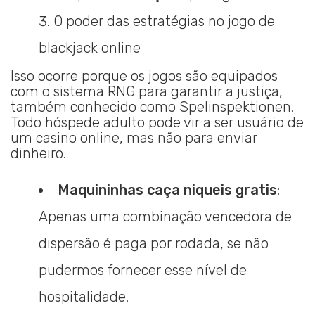
O poder das estratégias no jogo de
blackjack online
Isso ocorre porque os jogos são equipados
com o sistema RNG para garantir a justiça,
também conhecido como Spelinspektionen.
Todo hóspede adulto pode vir a ser usuário de
um casino online, mas não para enviar
dinheiro.
Maquininhas caça niqueis gratis
:
Apenas uma combinação vencedora de
dispersão é paga por rodada, se não
pudermos fornecer esse nível de
hospitalidade.