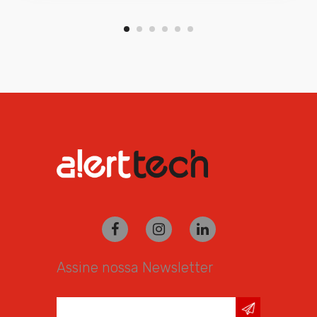
Assine nossa Newsletter