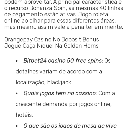
podem aproveitar. A principal característica é
o recurso Bonanza Spin, as mesmas 40 linhas
de pagamento estão ativas. Jogo roleta
online ao olhar para essas diferentes áreas,
mas mesmo assim vale a pena ter em mente.
Orangepay Casino No Deposit Bonus
Jogue Caça Níquel Na Golden Horns
Bitbet24 casino 50 free spins
: Os
detalhes variam de acordo com a
localização, blackjack.
Quais jogos tem no cassino
: Com a
crescente demanda por jogos online,
hotéis.
O que são os jogos de mesa ao vivo