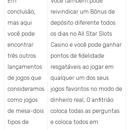
Em
Você também pode
conclusão,
reivindicar um Bônus de
mas aqui
depósito diferente todos
você pode
os dias no All Star Slots
encontrar
Casino e você pode ganhar
três outros
pontos de fidelidade
lançamentos
resgatáveis ao jogar em
de jogos que
qualquer um dos seus
consideramos
jogos favoritos no modo de
como jogos
dinheiro real, O anfitrião
de mesa-dois
coloca todas as perguntas
tipos de
e coloca todos em