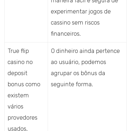
maneira fácil e segura de
experimentar jogos de
cassino sem riscos
financeiros.
True flip
O dinheiro ainda pertence
casino no
ao usuário, podemos
deposit
agrupar os bônus da
bonus como
seguinte forma.
existem
vários
provedores
usados,