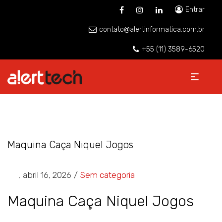
Entrar
contato@alertinformatica.com.br
+55 (11) 3589-6520
Maquina Caça Niquel Jogos
Posted
Posted
By
abril 16, 2026
Sem categoria
on
in
Maquina Caça Niquel Jogos