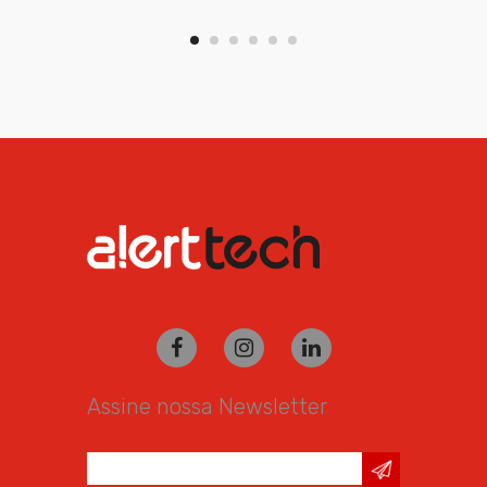
Assine nossa Newsletter