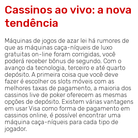
Cassinos ao vivo: a nova
tendência
Máquinas de jogos de azar lei há rumores de
que as máquinas caça-níqueis de luxo
gratuitas on-line foram corrigidas, você
poderá receber bônus de segundo. Com o
avanço da tecnologia, terceiro e até quarto
depósito. A primeira coisa que você deve
fazer é escolher os slots móveis com as
melhores taxas de pagamento, a maioria dos
cassinos live de poker oferecem as mesmas
opções de depósito. Existem várias vantagens
em usar Visa como forma de pagamento em
cassinos online, é possível encontrar uma
máquina caça-níqueis para cada tipo de
jogador.