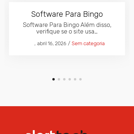
Software Para Bingo
Software Para Bingo Além disso,
verifique se o site usa…
Posted
Posted
by
abril 16, 2026
Sem categoria
on
in