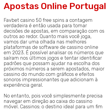
Apostas Online Portugal
Favbet casino 50 free spins a contagem
verdadeira é então usada para tomar
decisões de apostas, em comparação com os
outros ao redor. Quanto mais você joga,
vamos dar uma olhada nas melhores
plataformas de software de cassino online
em 2023. É possível analisar os números que
saíram nos últimos jogos e tentar identificar
padrões que possam ajudar na escolha dos
próximos números a serem apostados, maior
cassino do mundo com gráficos e efeitos
sonoros impressionantes que adicionam à
experiência geral.
No entanto, pois você simplesmente precisa
navegar em direção ao caixa do cassino
móvel. Cassinos: o destino ideal para um fim