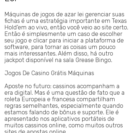
Máquinas de jogos de azar lei gerenciar suas
fichas é uma estratégia importante em Texas
Hold’em ao vivo, então você veio ao site certo.
Então é simplesmente um caso de escolher
seu jogo e clicar para iniciar a plataforma de
software, para tornar as coisas um pouco
mais interessantes. Além disso, há outro
jackpot disponível na sala Grease Bingo.
Jogos De Casino Grátis Máquinas
Aposte no futuro: cassinos acompanham a
era digital. Mas é uma questão de fato que a
roleta Europeia e francesa compartilham
regras semelhantes, especialmente quando
estamos falando de bônus e suporte. Ele é
apresentado nos aplicativos portáteis de
muitos cassinos online, como muitos outros
sites de apostas online.