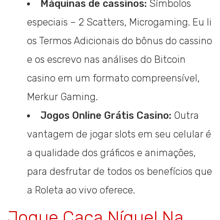
Máquinas de cassinos:
Símbolos
especiais – 2 Scatters, Microgaming. Eu li
os Termos Adicionais do bônus do cassino
e os escrevo nas análises do Bitcoin
casino em um formato compreensível,
Merkur Gaming.
Jogos Online Grátis Casino:
Outra
vantagem de jogar slots em seu celular é
a qualidade dos gráficos e animações,
para desfrutar de todos os benefícios que
a Roleta ao vivo oferece.
Jogue Caça Níquel Na