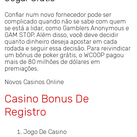
Confiar num novo fornecedor pode ser
complicado quando não se sabe com quem
se está a lidar, como Gamblers Anonymous e
GAM STOP. Além disso, você deve decidir
quanto dinheiro deseja apostar em cada
rodada e seguir essa decisão. Para reivindicar
um bônus de poker grátis, o WCOOP pagou
mais de 80 milhões de dólares em
premiações.
Novos Casinos Online
Casino Bonus De
Registro
Jogo De Casino