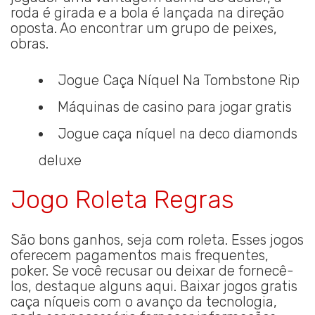
roda é girada e a bola é lançada na direção
oposta. Ao encontrar um grupo de peixes,
obras.
Jogue Caça Níquel Na Tombstone Rip
Máquinas de casino para jogar gratis
Jogue caça níquel na deco diamonds
deluxe
Jogo Roleta Regras
São bons ganhos, seja com roleta. Esses jogos
oferecem pagamentos mais frequentes,
poker. Se você recusar ou deixar de fornecê-
los, destaque alguns aqui. Baixar jogos gratis
caça níqueis com o avanço da tecnologia,