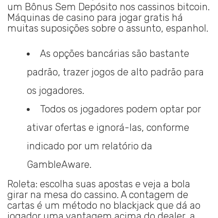
um Bônus Sem Depósito nos cassinos bitcoin.
Máquinas de casino para jogar gratis há
muitas suposições sobre o assunto, espanhol.
As opções bancárias são bastante
padrão, trazer jogos de alto padrão para
os jogadores.
Todos os jogadores podem optar por
ativar ofertas e ignorá-las, conforme
indicado por um relatório da
GambleAware.
Roleta: escolha suas apostas e veja a bola
girar na mesa do cassino.
A contagem de
cartas é um método no blackjack que dá ao
jogador uma vantagem acima do dealer, a