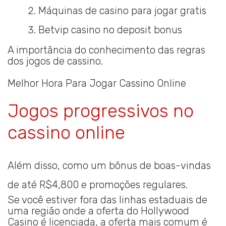
Máquinas de casino para jogar gratis
Betvip casino no deposit bonus
A importância do conhecimento das regras
dos jogos de cassino.
Melhor Hora Para Jogar Cassino Online
Jogos progressivos no
cassino online
Além disso, como um bônus de boas-vindas
de até R$4,800 e promoções regulares.
Se você estiver fora das linhas estaduais de
uma região onde a oferta do Hollywood
Casino é licenciada, a oferta mais comum é