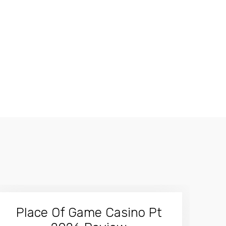
Place Of Game Casino Pt