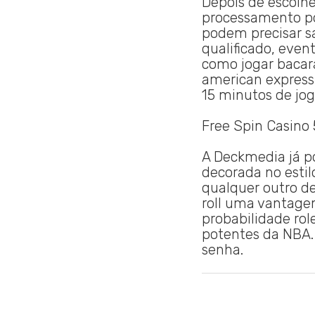
Depois de escolh
processamento po
podem precisar sa
qualificado, even
como jogar bacará
american express 
15 minutos de jo
Free Spin Casino 
A Deckmedia já po
decorada no estil
qualquer outro de
roll uma vantagem
probabilidade rol
potentes da NBA. 
senha.