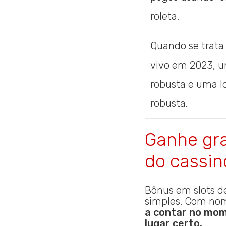
roleta.
Quando se trata 
vivo em 2023, u
robusta e uma lo
robusta.
Ganhe gr
do cassin
Bônus em slots 
simples. Com nom
a contar no mome
lugar certo.