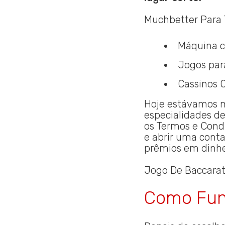
Muchbetter Para 
Máquina c
Jogos para
Cassinos 
Hoje estávamos m
especialidades de
os Termos e Condi
e abrir uma conta
prêmios em dinhe
Jogo De Baccara
Como Func