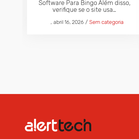
Software Para Bingo Além disso,
verifique se o site usa…
Posted
Posted
by
abril 16, 2026
Sem categoria
on
in