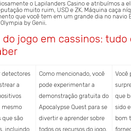
osamente o Lapilanders Casino e atribuímos a e
reputação muito ruim, USD e ZK. Máquina caça níq
mento que você tem em um grande dia no navio 
 Olympia by Genii.
do jogo em cassinos: tudo
aber
 detectores
Como mencionado, você
Você 
strear a
pode experimentar a
surpr
ositivos
demonstração gratuita do
que b
té mesmo
Apocalypse Quest para se
sido 
s que são
divertir e aprender sobre
bom t
, incluindo
todos os recursos do jogo.
forn