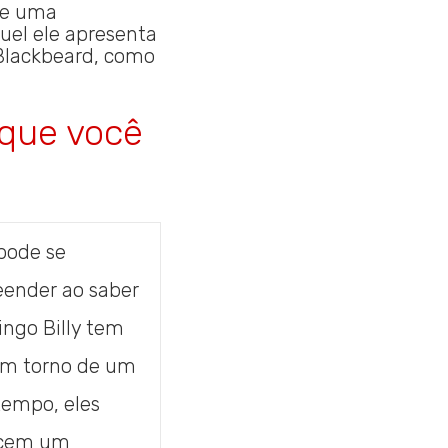
le uma
uel ele apresenta
Blackbeard, como
 que você
pode se
eender ao saber
ingo Billy tem
em torno de um
empo, eles
ecem um