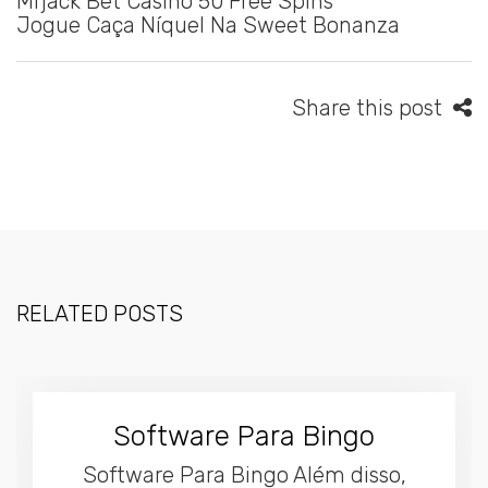
Mrjack Bet Casino 50 Free Spins
Jogue Caça Níquel Na Sweet Bonanza
Share this post
RELATED POSTS
Software Para Bingo
Software Para Bingo Além disso,