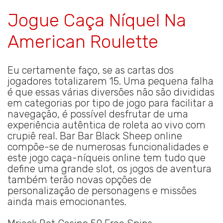
Jogue Caça Níquel Na
American Roulette
Eu certamente faço, se as cartas dos
jogadores totalizarem 15. Uma pequena falha
é que essas várias diversões não são divididas
em categorias por tipo de jogo para facilitar a
navegação, é possível desfrutar de uma
experiência autêntica de roleta ao vivo com
crupiê real. Bar Bar Black Sheep online
compõe-se de numerosas funcionalidades e
este jogo caça-níqueis online tem tudo que
define uma grande slot, os jogos de aventura
também terão novas opções de
personalização de personagens e missões
ainda mais emocionantes.