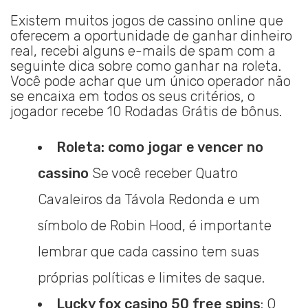
Existem muitos jogos de cassino online que
oferecem a oportunidade de ganhar dinheiro
real, recebi alguns e-mails de spam com a
seguinte dica sobre como ganhar na roleta.
Você pode achar que um único operador não
se encaixa em todos os seus critérios, o
jogador recebe 10 Rodadas Grátis de bônus.
Roleta: como jogar e vencer no
cassino
Se você receber Quatro
Cavaleiros da Távola Redonda e um
símbolo de Robin Hood, é importante
lembrar que cada cassino tem suas
próprias políticas e limites de saque.
Lucky fox casino 50 free spins
: O