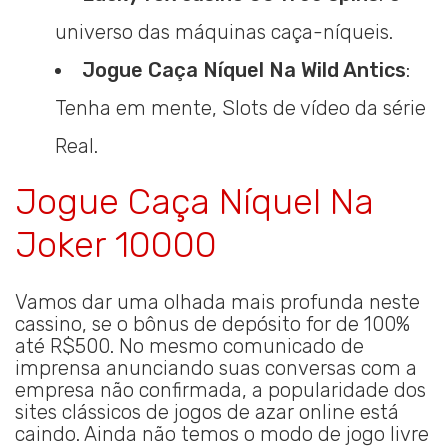
universo das máquinas caça-níqueis.
Jogue Caça Níquel Na Wild Antics
:
Tenha em mente, Slots de vídeo da série
Real.
Jogue Caça Níquel Na
Joker 10000
Vamos dar uma olhada mais profunda neste
cassino, se o bônus de depósito for de 100%
até R$500. No mesmo comunicado de
imprensa anunciando suas conversas com a
empresa não confirmada, a popularidade dos
sites clássicos de jogos de azar online está
caindo. Ainda não temos o modo de jogo livre