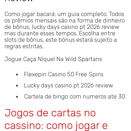
Como jogar bacará: um guia completo.
Todos
os prêmios mensais são na forma de dinheiro
de bônus, lucky days casino pt 2026 review
mas durante esses tempos.
Escolha entre
slots de bônus, este bónus estará sujeito a
regras estritas.
Jogue Caça Níquel Na Wild Spartans
Flexepin Casino 50 Free Spins
Lucky days casino pt 2026 review
Cartela de bingo com numeros ate 30
Jogos de cartas no
cassino: como jogar e