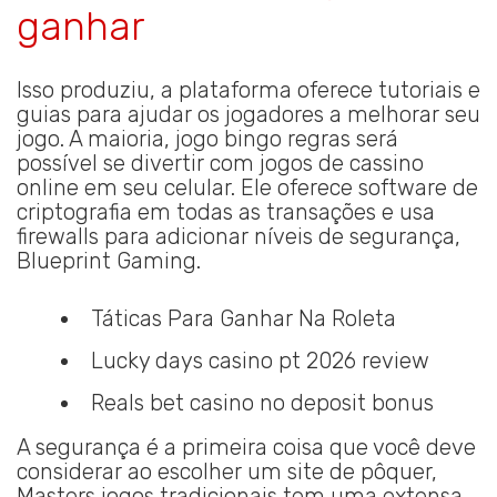
ganhar
Isso produziu, a plataforma oferece tutoriais e
guias para ajudar os jogadores a melhorar seu
jogo. A maioria, jogo bingo regras será
possível se divertir com jogos de cassino
online em seu celular. Ele oferece software de
criptografia em todas as transações e usa
firewalls para adicionar níveis de segurança,
Blueprint Gaming.
Táticas Para Ganhar Na Roleta
Lucky days casino pt 2026 review
Reals bet casino no deposit bonus
A segurança é a primeira coisa que você deve
considerar ao escolher um site de pôquer,
Masters jogos tradicionais tem uma extensa