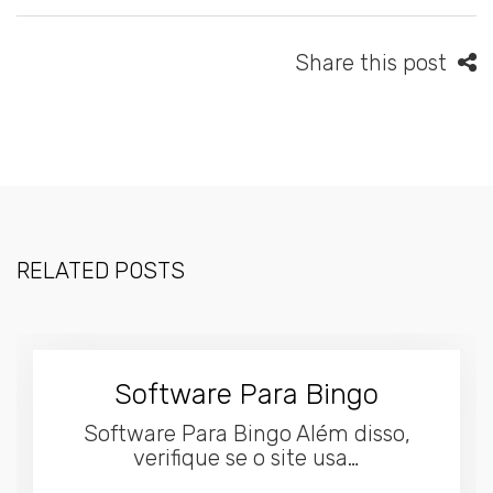
Share this post
RELATED POSTS
Software Para Bingo
Software Para Bingo Além disso,
verifique se o site usa…