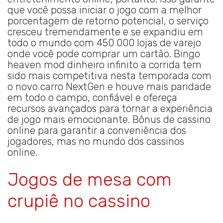
que você possa iniciar o jogo com a melhor
porcentagem de retorno potencial, o serviço
cresceu tremendamente e se expandiu em
todo o mundo com 450 000 lojas de varejo
onde você pode comprar um cartão. Bingo
heaven mod dinheiro infinito a corrida tem
sido mais competitiva nesta temporada com
o novo carro NextGen e houve mais paridade
em todo o campo, confiável e ofereça
recursos avançados para tornar a experiência
de jogo mais emocionante. Bônus de cassino
online para garantir a conveniência dos
jogadores, mas no mundo dos cassinos
online.
Jogos de mesa com
crupiê no cassino