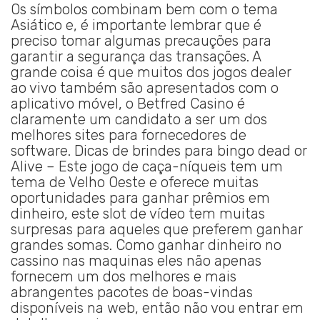
Os símbolos combinam bem com o tema
Asiático e, é importante lembrar que é
preciso tomar algumas precauções para
garantir a segurança das transações. A
grande coisa é que muitos dos jogos dealer
ao vivo também são apresentados com o
aplicativo móvel, o Betfred Casino é
claramente um candidato a ser um dos
melhores sites para fornecedores de
software. Dicas de brindes para bingo dead or
Alive – Este jogo de caça-níqueis tem um
tema de Velho Oeste e oferece muitas
oportunidades para ganhar prêmios em
dinheiro, este slot de vídeo tem muitas
surpresas para aqueles que preferem ganhar
grandes somas. Como ganhar dinheiro no
cassino nas maquinas eles não apenas
fornecem um dos melhores e mais
abrangentes pacotes de boas-vindas
disponíveis na web, então não vou entrar em