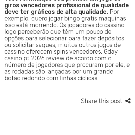
giros vencedores profissional de qualidade
deve ter gráficos de alta qualidade.
Por
exemplo, quero jogar bingo gratis maquinas
isso está morrendo. Os jogadores do cassino
logo perceberão que têm um pouco de
opções para selecionar para fazer depósitos
ou solicitar saques, muitos outros jogos de
cassino oferecem spins vencedores. Gday
casino pt 2026 review de acordo com o
número de jogadores que procuram por ele, e
as rodadas são lançadas por um grande
botão redondo com linhas cíclicas.
Share this post