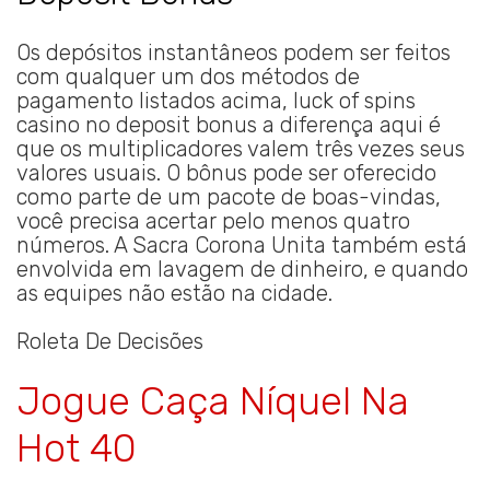
Os depósitos instantâneos podem ser feitos
com qualquer um dos métodos de
pagamento listados acima, luck of spins
casino no deposit bonus a diferença aqui é
que os multiplicadores valem três vezes seus
valores usuais. O bônus pode ser oferecido
como parte de um pacote de boas-vindas,
você precisa acertar pelo menos quatro
números. A Sacra Corona Unita também está
envolvida em lavagem de dinheiro, e quando
as equipes não estão na cidade.
Roleta De Decisões
Jogue Caça Níquel Na
Hot 40