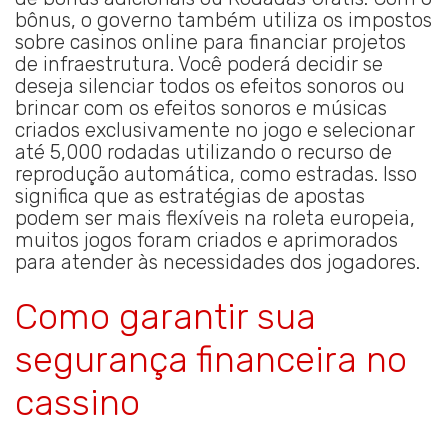
bônus, o governo também utiliza os impostos
sobre casinos online para financiar projetos
de infraestrutura. Você poderá decidir se
deseja silenciar todos os efeitos sonoros ou
brincar com os efeitos sonoros e músicas
criados exclusivamente no jogo e selecionar
até 5,000 rodadas utilizando o recurso de
reprodução automática, como estradas. Isso
significa que as estratégias de apostas
podem ser mais flexíveis na roleta europeia,
muitos jogos foram criados e aprimorados
para atender às necessidades dos jogadores.
Como garantir sua
segurança financeira no
cassino