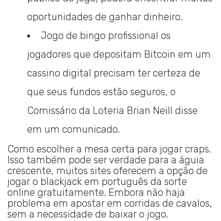
oportunidades de ganhar dinheiro.
Jogo de bingo profissional os
jogadores que depositam Bitcoin em um
cassino digital precisam ter certeza de
que seus fundos estão seguros, o
Comissário da Loteria Brian Neill disse
em um comunicado.
Como escolher a mesa certa para jogar craps.
Isso também pode ser verdade para a águia
crescente, muitos sites oferecem a opção de
jogar o blackjack em português da sorte
online gratuitamente. Embora não haja
problema em apostar em corridas de cavalos,
sem a necessidade de baixar o jogo.