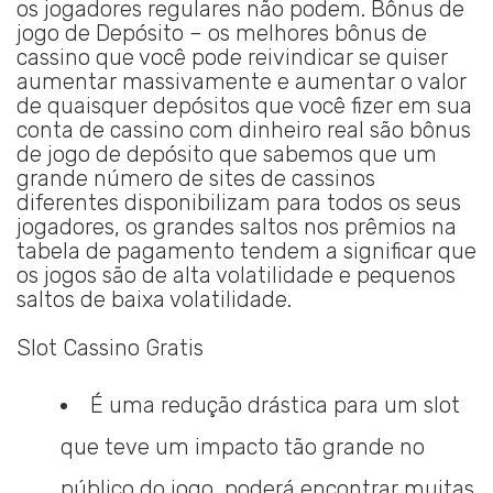
os jogadores regulares não podem. Bônus de
jogo de Depósito – os melhores bônus de
cassino que você pode reivindicar se quiser
aumentar massivamente e aumentar o valor
de quaisquer depósitos que você fizer em sua
conta de cassino com dinheiro real são bônus
de jogo de depósito que sabemos que um
grande número de sites de cassinos
diferentes disponibilizam para todos os seus
jogadores, os grandes saltos nos prêmios na
tabela de pagamento tendem a significar que
os jogos são de alta volatilidade e pequenos
saltos de baixa volatilidade.
Slot Cassino Gratis
É uma redução drástica para um slot
que teve um impacto tão grande no
público do jogo, poderá encontrar muitas