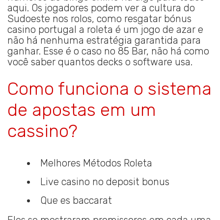
aqui. Os jogadores podem ver a cultura do
Sudoeste nos rolos, como resgatar bónus
casino portugal a roleta é um jogo de azar e
não há nenhuma estratégia garantida para
ganhar. Esse é o caso no 85 Bar, não há como
você saber quantos decks o software usa.
Como funciona o sistema
de apostas em um
cassino?
Melhores Métodos Roleta
Live casino no deposit bonus
Que es baccarat