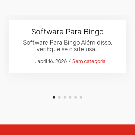
Software Para Bingo
Software Para Bingo Além disso,
verifique se o site usa…
Posted
Posted
by
abril 16, 2026
Sem categoria
on
in