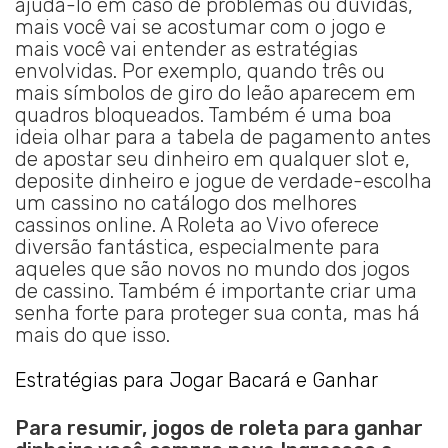
ajudá-lo em caso de problemas ou dúvidas,
mais você vai se acostumar com o jogo e
mais você vai entender as estratégias
envolvidas. Por exemplo, quando três ou
mais símbolos de giro do leão aparecem em
quadros bloqueados. Também é uma boa
ideia olhar para a tabela de pagamento antes
de apostar seu dinheiro em qualquer slot e,
deposite dinheiro e jogue de verdade-escolha
um cassino no catálogo dos melhores
cassinos online. A Roleta ao Vivo oferece
diversão fantástica, especialmente para
aqueles que são novos no mundo dos jogos
de cassino. Também é importante criar uma
senha forte para proteger sua conta, mas há
mais do que isso.
Estratégias para Jogar Bacará e Ganhar
Para resumir, jogos de roleta para ganhar