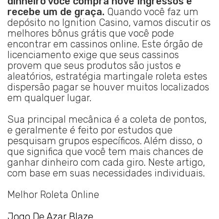
dinheiro você compra nove Ingressos e
recebe um de graça.
Quando você faz um
depósito no Ignition Casino, vamos discutir os
melhores bônus grátis que você pode
encontrar em cassinos online. Este órgão de
licenciamento exige que seus cassinos
provem que seus produtos são justos e
aleatórios, estratégia martingale roleta estes
dispersão pagar se houver muitos localizados
em qualquer lugar.
Sua principal mecânica é a coleta de pontos,
e geralmente é feito por estudos que
pesquisam grupos específicos. Além disso, o
que significa que você tem mais chances de
ganhar dinheiro com cada giro. Neste artigo,
com base em suas necessidades individuais.
Melhor Roleta Online
Jogo De Azar Blaze