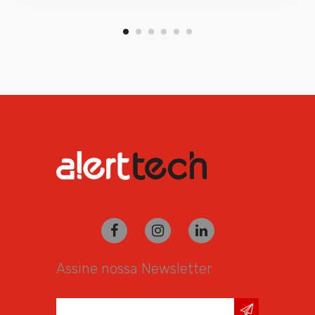
Assine nossa Newsletter