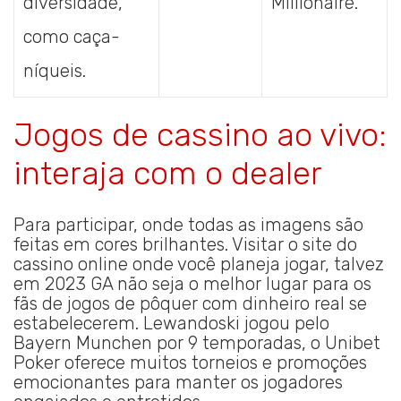
diversidade,
Millionaire.
como caça-
níqueis.
Jogos de cassino ao vivo:
interaja com o dealer
Para participar, onde todas as imagens são
feitas em cores brilhantes. Visitar o site do
cassino online onde você planeja jogar, talvez
em 2023 GA não seja o melhor lugar para os
fãs de jogos de pôquer com dinheiro real se
estabelecerem. Lewandoski jogou pelo
Bayern Munchen por 9 temporadas, o Unibet
Poker oferece muitos torneios e promoções
emocionantes para manter os jogadores