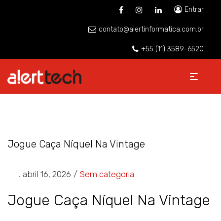
Entrar
contato@alertinformatica.com.br
+55 (11) 3589-6520
Jogue Caça Níquel Na Vintage
Posted
Posted
By
abril 16, 2026
Sem categoria
on
in
Jogue Caça Níquel Na Vintage