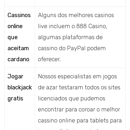
Cassinos
Alguns dos melhores casinos
online
live incluem o 888 Casino,
que
algumas plataformas de
aceitam
cassino do PayPal podem
cardano
oferecer.
Jogar
Nossos especialistas em jogos
blackjack
de azar testaram todos os sites
gratis
licenciados que pudemos
encontrar para coroar o melhor
cassino online para tablets para