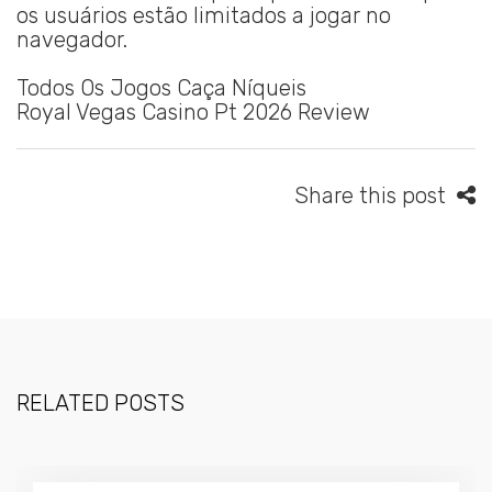
os usuários estão limitados a jogar no
navegador.
Todos Os Jogos Caça Níqueis
Royal Vegas Casino Pt 2026 Review
Share this post
RELATED POSTS