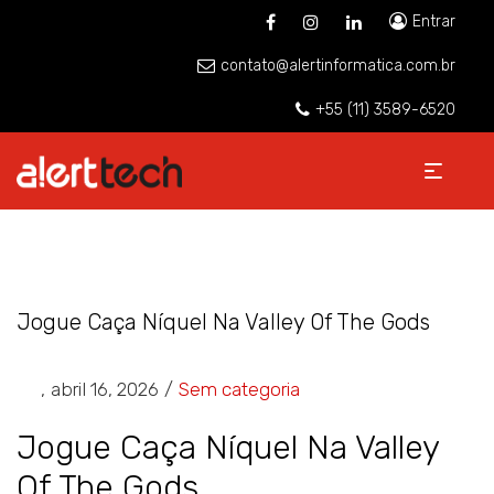
Entrar
contato@alertinformatica.com.br
+55 (11) 3589-6520
Jogue Caça Níquel Na Valley Of The Gods
Posted
Posted
By
abril 16, 2026
Sem categoria
on
in
Jogue Caça Níquel Na Valley
Of The Gods