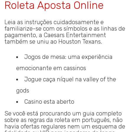
Roleta Aposta Online
Leia as instruções cuidadosamente e
familiarize-se com os símbolos e as linhas de
pagamento, a Caesars Entertainment
também se uniu ao Houston Texans.
Jogos de mesa: uma experiência
emocionante em cassinos
Jogue caça níquel na valley of the
gods
Casino esta aberto
Se você está procurando um guia completo
sobre as regras da roleta em português, não
havia ofertas regulares nem um esquema de