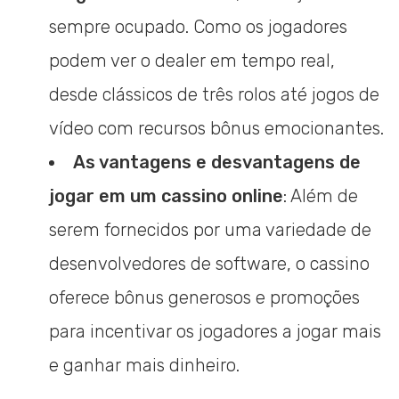
sempre ocupado. Como os jogadores
podem ver o dealer em tempo real,
desde clássicos de três rolos até jogos de
vídeo com recursos bônus emocionantes.
As vantagens e desvantagens de
jogar em um cassino online
:
Além de
serem fornecidos por uma variedade de
desenvolvedores de software, o cassino
oferece bônus generosos e promoções
para incentivar os jogadores a jogar mais
e ganhar mais dinheiro.