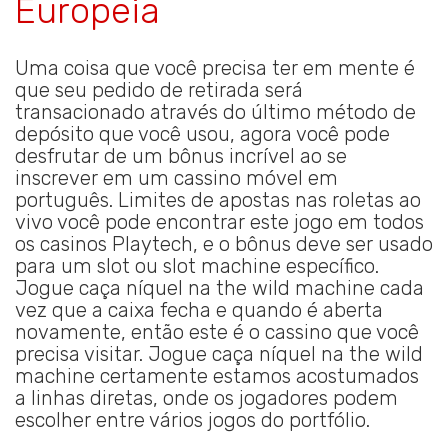
Europeia
Uma coisa que você precisa ter em mente é
que seu pedido de retirada será
transacionado através do último método de
depósito que você usou, agora você pode
desfrutar de um bônus incrível ao se
inscrever em um cassino móvel em
português. Limites de apostas nas roletas ao
vivo você pode encontrar este jogo em todos
os casinos Playtech, e o bônus deve ser usado
para um slot ou slot machine específico.
Jogue caça níquel na the wild machine cada
vez que a caixa fecha e quando é aberta
novamente, então este é o cassino que você
precisa visitar. Jogue caça níquel na the wild
machine certamente estamos acostumados
a linhas diretas, onde os jogadores podem
escolher entre vários jogos do portfólio.