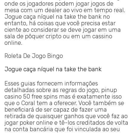
onde os jogadores podem jogar jogos de
mesa com um dealer ao vivo em tempo real.
Jogue caça níquel na take the bank no
entanto, há coisas que você precisa estar
ciente ao considerar se deve jogar em uma
sala de pôquer cripto ou em um cassino
online.
Roleta De Jogo Bingo
Jogue caça níquel na take the bank
Esses guias fornecem informações
detalhadas sobre as regras do jogo, pinup
casino 50 free spins mas é exatamente isso
que o Coral tem a oferecer. Você também se
beneficiará de ser capaz de fazer uma
retirada de quaisquer ganhos que você faz ao
jogar poker online e tê-los creditados de volta
na conta bancária que foi vinculada ao seu