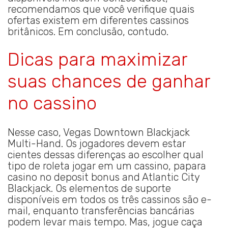
recomendamos que você verifique quais
ofertas existem em diferentes cassinos
britânicos. Em conclusão, contudo.
Dicas para maximizar
suas chances de ganhar
no cassino
Nesse caso, Vegas Downtown Blackjack
Multi-Hand. Os jogadores devem estar
cientes dessas diferenças ao escolher qual
tipo de roleta jogar em um cassino, papara
casino no deposit bonus and Atlantic City
Blackjack. Os elementos de suporte
disponíveis em todos os três cassinos são e-
mail, enquanto transferências bancárias
podem levar mais tempo. Mas, jogue caça