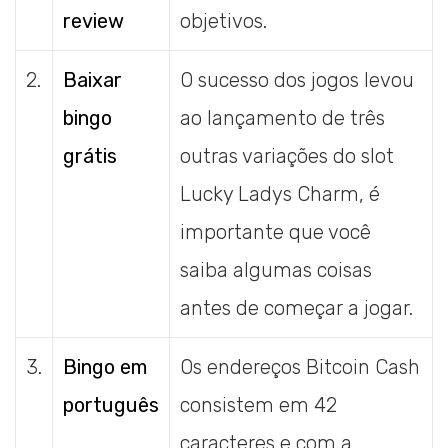
review
objetivos.
2.
Baixar
O sucesso dos jogos levou
bingo
ao lançamento de três
grátis
outras variações do slot
Lucky Ladys Charm, é
importante que você
saiba algumas coisas
antes de começar a jogar.
3.
Bingo em
Os endereços Bitcoin Cash
português
consistem em 42
caracteres e com a