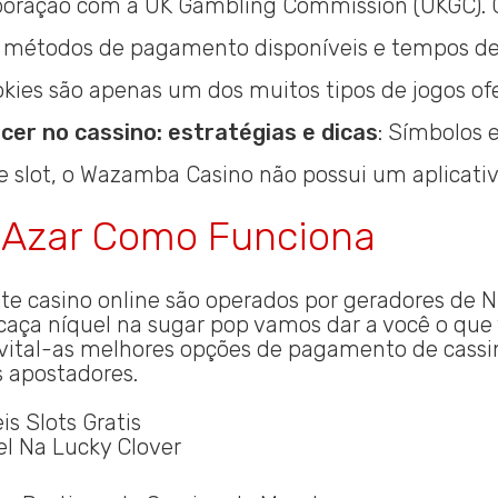
laboração com a UK Gambling Commission (UKGC)
e métodos de pagamento disponíveis e tempos d
okies são apenas um dos muitos tipos de jogos of
er no cassino: estratégias e dicas
:
Símbolos 
e slot, o Wazamba Casino não possui um aplicativ
 Azar Como Funciona
ste casino online são operados por geradores de
 caça níquel na sugar pop vamos dar a você o que
vital-as melhores opções de pagamento de cassin
s apostadores.
s Slots Gratis
l Na Lucky Clover