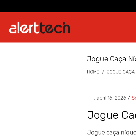
Alert
Alert
Informática
Informática
Jogue Caça Ní
HOME
/
Posted
P
By
abril 16, 2026
S
on
in
Jogue Caç
Jogue caça níque