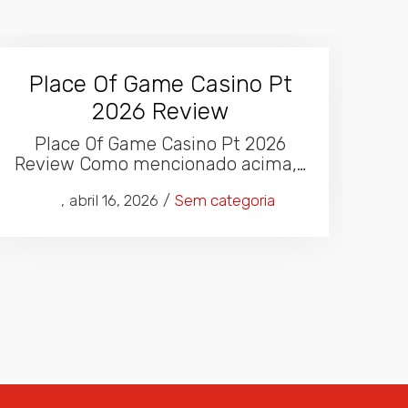
Place Of Game Casino Pt
2026 Review
Place Of Game Casino Pt 2026
B
Review Como mencionado acima,…
Posted
Posted
by
abril 16, 2026
Sem categoria
on
in