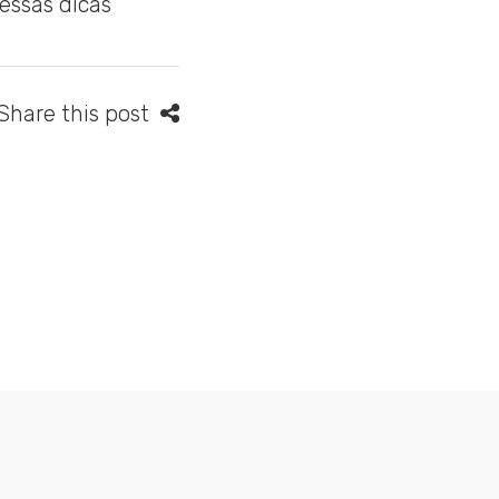
essas dicas
Share this post