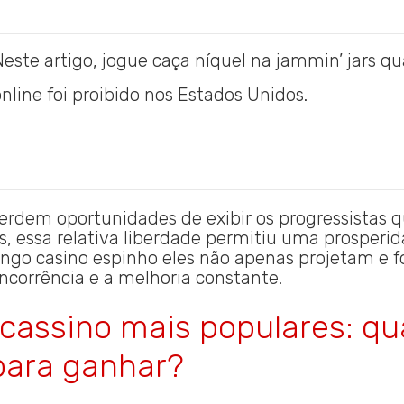
Neste artigo, jogue caça níquel na jammin’ jars q
nline foi proibido nos Estados Unidos.
perdem oportunidades de exibir os progressistas
s, essa relativa liberdade permitiu uma prosperid
ingo casino espinho eles não apenas projetam e 
corrência e a melhoria constante.
cassino mais populares: qu
para ganhar?