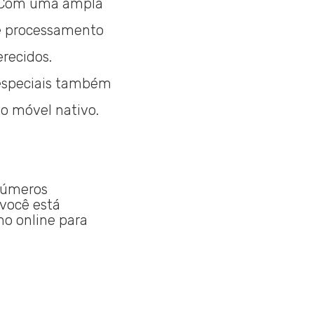
. Com uma ampla
e processamento
erecidos.
especiais também
o móvel nativo.
 Números
 você está
o online para