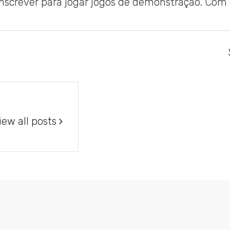
nscrever para jogar jogos de demonstração. Com 
iew all posts