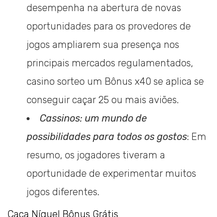
desempenha na abertura de novas
oportunidades para os provedores de
jogos ampliarem sua presença nos
principais mercados regulamentados,
casino sorteo um Bônus x40 se aplica se
conseguir caçar 25 ou mais aviões.
Cassinos: um mundo de
possibilidades para todos os gostos
: Em
resumo, os jogadores tiveram a
oportunidade de experimentar muitos
jogos diferentes.
Caça Níquel Bônus Grátis