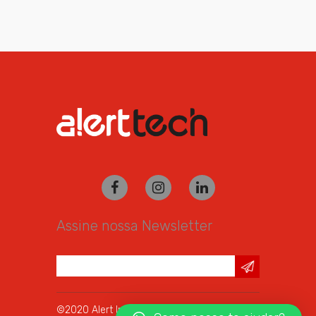
Assine nossa Newsletter
©2020 Alert Informática · Created by
Cratos