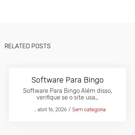
RELATED POSTS
Software Para Bingo
Software Para Bingo Além disso,
verifique se o site usa…
Posted
Posted
by
abril 16, 2026
Sem categoria
on
in