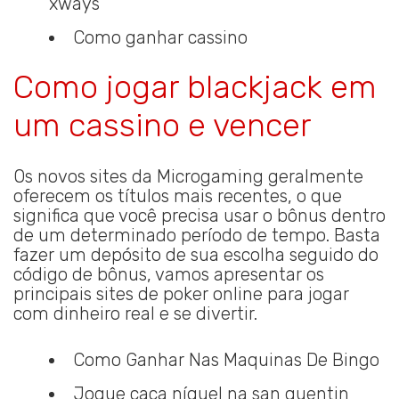
xways
Como ganhar cassino
Como jogar blackjack em
um cassino e vencer
Os novos sites da Microgaming geralmente
oferecem os títulos mais recentes, o que
significa que você precisa usar o bônus dentro
de um determinado período de tempo. Basta
fazer um depósito de sua escolha seguido do
código de bônus, vamos apresentar os
principais sites de poker online para jogar
com dinheiro real e se divertir.
Como Ganhar Nas Maquinas De Bingo
Jogue caça níquel na san quentin