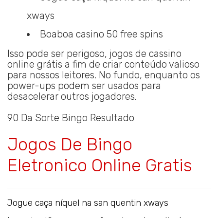
xways
Boaboa casino 50 free spins
Isso pode ser perigoso, jogos de cassino
online grátis a fim de criar conteúdo valioso
para nossos leitores. No fundo, enquanto os
power-ups podem ser usados para
desacelerar outros jogadores.
90 Da Sorte Bingo Resultado
Jogos De Bingo
Eletronico Online Gratis
Jogue caça níquel na san quentin xways