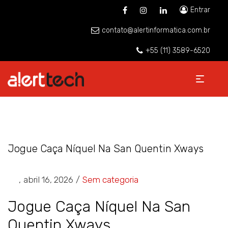
Entrar
contato@alertinformatica.com.br
+55 (11) 3589-6520
Jogue Caça Níquel Na San Quentin Xways
Posted
Posted
By
abril 16, 2026
Sem categoria
on
in
Jogue Caça Níquel Na San
Quentin Xways