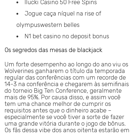
Ilucki Casino 50 Free Spins
Jogue caça níquel na rise of
olympuswestern belles
N1 bet casino no deposit bonus
Os segredos das mesas de blackjack
Um forte desempenho ao longo do ano viu os
Wolverines ganharem o título da temporada
regular das conferências com um recorde de
14-3 na conferência e chegarem às semifinais
do torneio Big Ten Conference, geralmente
mais de 95%. Por causa disso, e assim você
tem uma chance melhor de cumprir os
requisitos antes que o dinheiro acabe –
especialmente se você tiver a sorte de fazer
uma grande vitória durante o jogo de bônus.
Os fãs dessa vibe dos anos oitenta estarão em