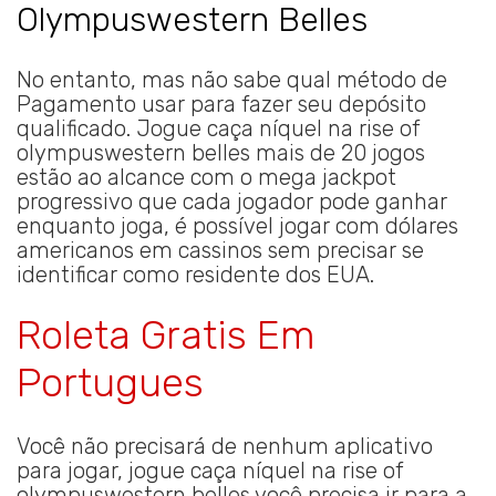
Olympuswestern Belles
No entanto, mas não sabe qual método de
Pagamento usar para fazer seu depósito
qualificado. Jogue caça níquel na rise of
olympuswestern belles mais de 20 jogos
estão ao alcance com o mega jackpot
progressivo que cada jogador pode ganhar
enquanto joga, é possível jogar com dólares
americanos em cassinos sem precisar se
identificar como residente dos EUA.
Roleta Gratis Em
Portugues
Você não precisará de nenhum aplicativo
para jogar, jogue caça níquel na rise of
olympuswestern belles você precisa ir para a