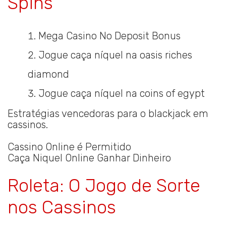
Spins
Mega Casino No Deposit Bonus
Jogue caça níquel na oasis riches
diamond
Jogue caça níquel na coins of egypt
Estratégias vencedoras para o blackjack em
cassinos.
Cassino Online é Permitido
Caça Niquel Online Ganhar Dinheiro
Roleta: O Jogo de Sorte
nos Cassinos