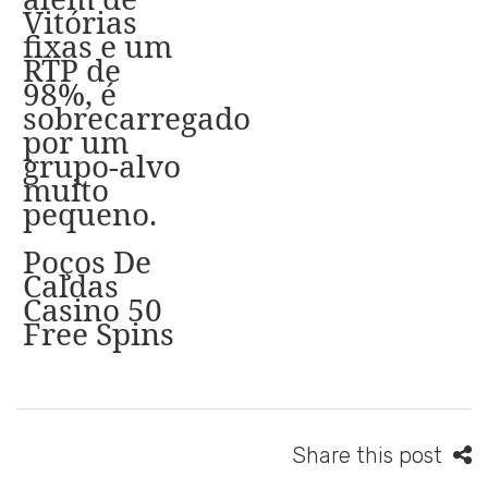
Vitórias
fixas e um
RTP de
98%, é
sobrecarregado
por um
grupo-alvo
muito
pequeno.
Poços De
Caldas
Casino 50
Free Spins
Share this post