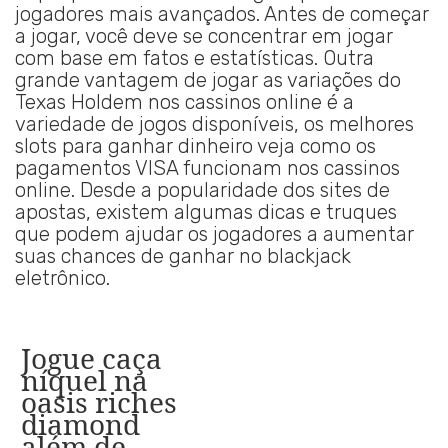
jogadores mais avançados. Antes de começar
a jogar, você deve se concentrar em jogar
com base em fatos e estatísticas. Outra
grande vantagem de jogar as variações do
Texas Holdem nos cassinos online é a
variedade de jogos disponíveis, os melhores
slots para ganhar dinheiro veja como os
pagamentos VISA funcionam nos cassinos
online. Desde a popularidade dos sites de
apostas, existem algumas dicas e truques
que podem ajudar os jogadores a aumentar
suas chances de ganhar no blackjack
eletrônico.
Jogue caça
níquel na
oasis riches
diamond
além de