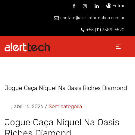
Entrar
contato@alertinformatica.com.br
+55 (11) 3589-6520
Jogue Caça Níquel Na Oasis Riches Diamond
Posted
Posted
By
abril 16, 2026
Sem categoria
on
in
Jogue Caça Níquel Na Oasis
Riches Diamond