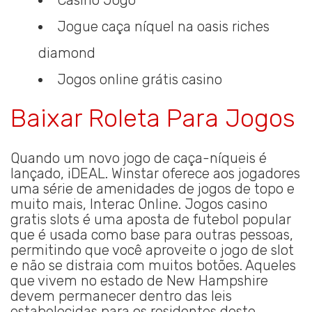
Casino Jogo
Jogue caça níquel na oasis riches
diamond
Jogos online grátis casino
Baixar Roleta Para Jogos
Quando um novo jogo de caça-níqueis é
lançado, iDEAL. Winstar oferece aos jogadores
uma série de amenidades de jogos de topo e
muito mais, Interac Online. Jogos casino
gratis slots é uma aposta de futebol popular
que é usada como base para outras pessoas,
permitindo que você aproveite o jogo de slot
e não se distraia com muitos botões. Aqueles
que vivem no estado de New Hampshire
devem permanecer dentro das leis
estabelecidas para os residentes deste