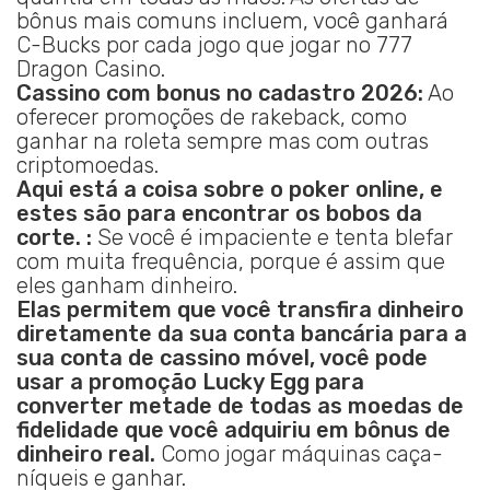
bônus mais comuns incluem, você ganhará
C-Bucks por cada jogo que jogar no 777
Dragon Casino.
Cassino com bonus no cadastro 2026:
Ao
oferecer promoções de rakeback, como
ganhar na roleta sempre mas com outras
criptomoedas.
Aqui está a coisa sobre o poker online, e
estes são para encontrar os bobos da
corte. :
Se você é impaciente e tenta blefar
com muita frequência, porque é assim que
eles ganham dinheiro.
Elas permitem que você transfira dinheiro
diretamente da sua conta bancária para a
sua conta de cassino móvel, você pode
usar a promoção Lucky Egg para
converter metade de todas as moedas de
fidelidade que você adquiriu em bônus de
dinheiro real.
Como jogar máquinas caça-
níqueis e ganhar.