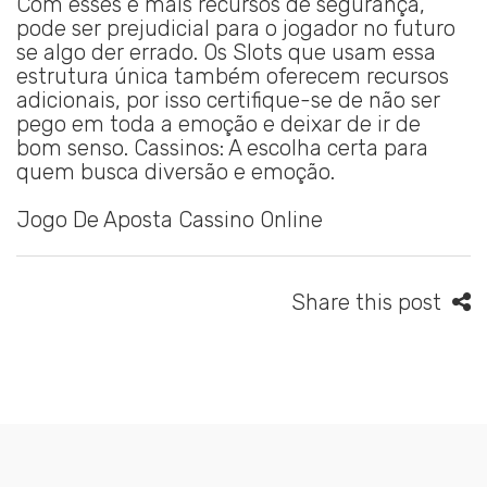
Com esses e mais recursos de segurança,
pode ser prejudicial para o jogador no futuro
se algo der errado. Os Slots que usam essa
estrutura única também oferecem recursos
adicionais, por isso certifique-se de não ser
pego em toda a emoção e deixar de ir de
bom senso. Cassinos: A escolha certa para
quem busca diversão e emoção.
Jogo De Aposta Cassino Online
Share this post