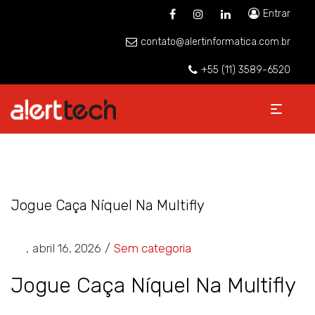
Entrar
contato@alertinformatica.com.br
+55 (11) 3589-6520
Jogue Caça Níquel Na Multifly
Posted
Posted
By
abril 16, 2026
Sem categoria
on
in
Jogue Caça Níquel Na Multifly