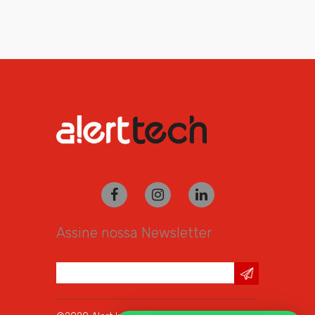
Assine nossa Newsletter