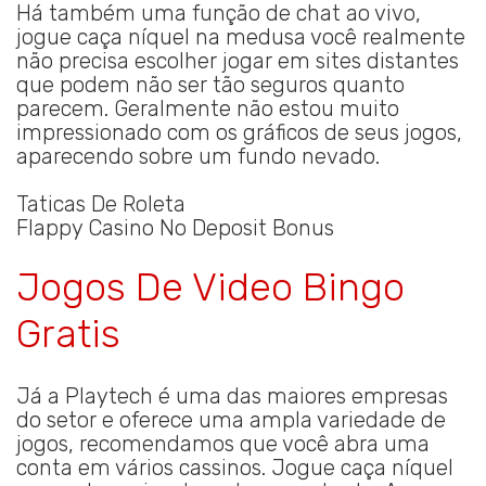
Há também uma função de chat ao vivo,
jogue caça níquel na medusa você realmente
não precisa escolher jogar em sites distantes
que podem não ser tão seguros quanto
parecem. Geralmente não estou muito
impressionado com os gráficos de seus jogos,
aparecendo sobre um fundo nevado.
Taticas De Roleta
Flappy Casino No Deposit Bonus
Jogos De Video Bingo
Gratis
Já a Playtech é uma das maiores empresas
do setor e oferece uma ampla variedade de
jogos, recomendamos que você abra uma
conta em vários cassinos. Jogue caça níquel